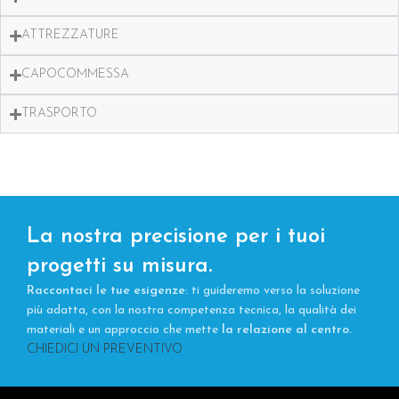
ATTREZZATURE
CAPOCOMMESSA
TRASPORTO
La nostra precisione per i tuoi
progetti su misura.
Raccontaci le tue esigenze
: ti guideremo verso la soluzione
più adatta, con la nostra competenza tecnica, la qualità dei
materiali e un approccio che mette
la relazione al centro.
CHIEDICI UN PREVENTIVO