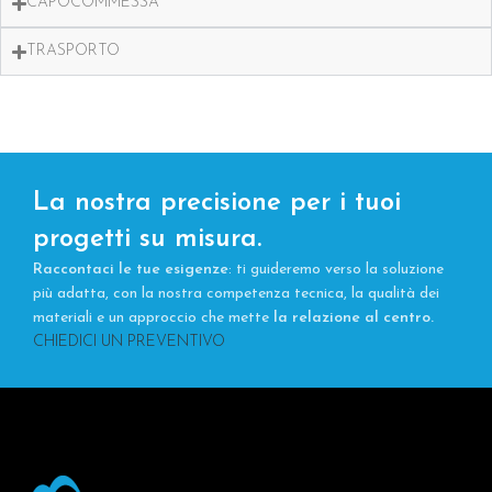
CAPOCOMMESSA
TRASPORTO
La nostra precisione per i tuoi
progetti su misura.
Raccontaci le tue esigenze
: ti guideremo verso la soluzione
più adatta, con la nostra competenza tecnica, la qualità dei
materiali e un approccio che mette
la relazione al centro.
CHIEDICI UN PREVENTIVO