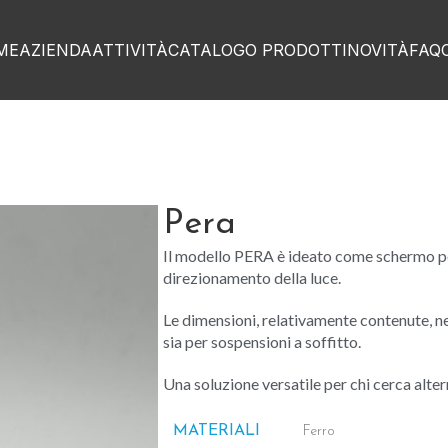
ME
AZIENDA
ATTIVITÀ
CATALOGO PRODOTTI
NOVITÀ
FAQ
Pera
Il modello PERA è ideato come schermo per
direzionamento della luce.
Le dimensioni, relativamente contenute, n
sia per sospensioni a soffitto.
Una soluzione versatile per chi cerca alter
MATERIALI
Ferro