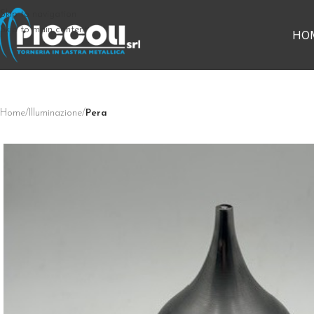
Skip to navigation
Skip to main content
HO
Home
/
Illuminazione
/
Pera