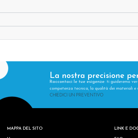
La nostra precisione per
Raccontaci le tue esigenze
: ti guideremo ver
competenza tecnica, la qualità dei materiali 
CHIEDICI UN PREVENTIVO
MAPPA DEL SITO
LINK E DO