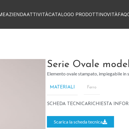
ME
AZIENDA
ATTIVITÀ
CATALOGO PRODOTTI
NOVITÀ
FAQ
Serie Ovale mode
Elemento ovale stampato, impiegabile in s
MATERIALI
Ferro
SCHEDA TECNICA
RICHIESTA INFO
Scarica la scheda tecnica