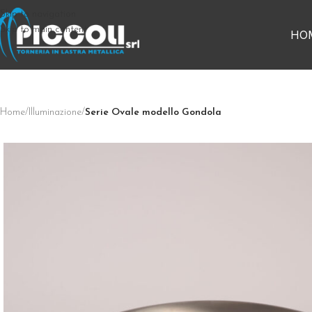
Skip to navigation
Skip to main content
HO
Home
/
Illuminazione
/
Serie Ovale modello Gondola