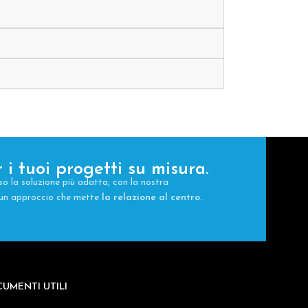
 i tuoi progetti su misura.
so la soluzione più adatta, con la nostra
e un approccio che mette
la relazione al centro.
CUMENTI UTILI