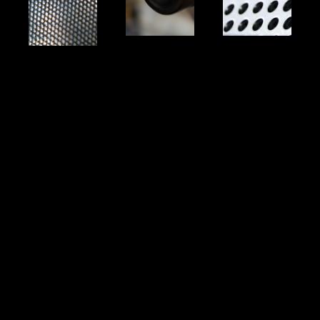
leghe
forma una
trattamenti
ogni tipo. Le
del cromo
spesso
manufatti di
ossidazione
Richiede
di utensili e
naturale
estetica.
realizzazione
elementi. La
e resa
per la
con altri
lavorabilità
dall’antichità
arricchita
per la sua
utilizzato fin
spesso
apprezzata
versatile,
carbonio,
zinco,
tenace e
cromo e
rame e
Metallo
base di
Lega di
ferrosa a
Lega