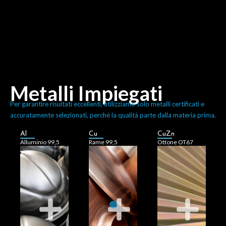
valore.
visivo.
grande
impatto
funzionali di
di grande
estetici e
superficiali
cromatura.
effetti
finiture
Metalli Impiegati
saldatura e
ottenere
ottenendo
lucidatura,
per
Per garantire risultati eccellenti, utilizziamo solo metalli certificati e
ossidato,
accuratamente selezionati, perché la qualità parte dalla materia prima.
di
ossidato
cromato e
nei processi
cromato e
Al
Cu
CuZn
saldato,
Alluminio 99,5
Rame 99,5
Ottone OT67
difficoltà
saldato,
lucidato,
presentare
verniciato,
Può essere
può
essere
lavorazione.
AISI 430.
verniciabile,
finiture: può
durante la
AISI 316 e
Facilmente
nelle
rotture
cui AISI 304,
visivo.
lavorazioni.
versatile
crepe e